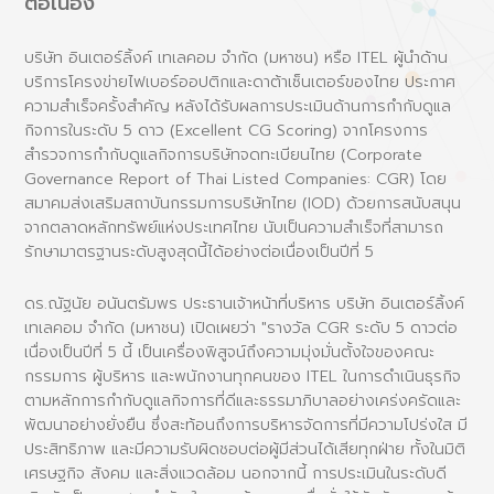
ต่อเนื่อง
บริษัท อินเตอร์ลิ้งค์ เทเลคอม จำกัด (มหาชน) หรือ ITEL ผู้นำด้าน
บริการโครงข่ายไฟเบอร์ออปติกและดาต้าเซ็นเตอร์ของไทย ประกาศ
ความสำเร็จครั้งสำคัญ หลังได้รับผลการประเมินด้านการกำกับดูแล
กิจการในระดับ 5 ดาว (Excellent CG Scoring) จากโครงการ
สำรวจการกำกับดูแลกิจการบริษัทจดทะเบียนไทย (Corporate
Governance Report of Thai Listed Companies: CGR) โดย
สมาคมส่งเสริมสถาบันกรรมการบริษัทไทย (IOD) ด้วยการสนับสนุน
จากตลาดหลักทรัพย์แห่งประเทศไทย นับเป็นความสำเร็จที่สามารถ
รักษามาตรฐานระดับสูงสุดนี้ได้อย่างต่อเนื่องเป็นปีที่ 5
ดร.ณัฐนัย อนันตรัมพร ประธานเจ้าหน้าที่บริหาร บริษัท อินเตอร์ลิ้งค์
เทเลคอม จำกัด (มหาชน) เปิดเผยว่า "รางวัล CGR ระดับ 5 ดาวต่อ
เนื่องเป็นปีที่ 5 นี้ เป็นเครื่องพิสูจน์ถึงความมุ่งมั่นตั้งใจของคณะ
กรรมการ ผู้บริหาร และพนักงานทุกคนของ ITEL ในการดำเนินธุรกิจ
ตามหลักการกำกับดูแลกิจการที่ดีและธรรมาภิบาลอย่างเคร่งครัดและ
พัฒนาอย่างยั่งยืน ซึ่งสะท้อนถึงการบริหารจัดการที่มีความโปร่งใส มี
ประสิทธิภาพ และมีความรับผิดชอบต่อผู้มีส่วนได้เสียทุกฝ่าย ทั้งในมิติ
เศรษฐกิจ สังคม และสิ่งแวดล้อม นอกจากนี้ การประเมินในระดับดี