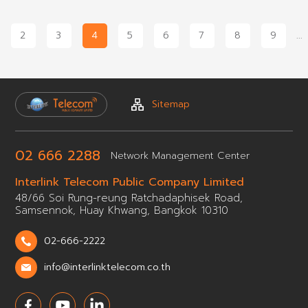
2
3
4
5
6
7
8
9
...
Sitemap
02 666 2288
Network
Management Center
Interlink Telecom Public
Company Limited
48/66 Soi Rung-reung Ratchadaphisek Road,
Samsennok,
Huay Khwang, Bangkok 10310
02-666-2222
info@interlinktelecom.co.th