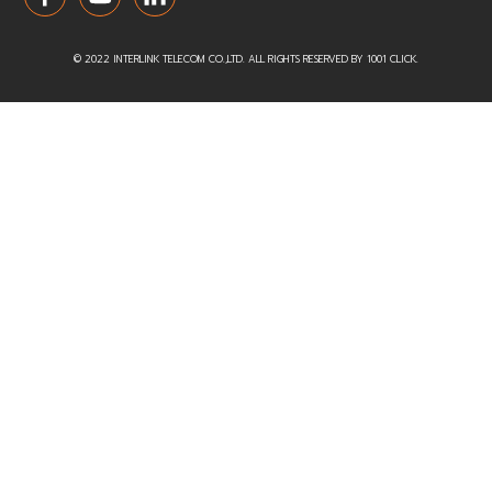
© 2022 INTERLINK TELECOM CO.,LTD. ALL RIGHTS RESERVED BY
1001 CLICK.