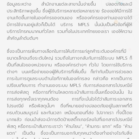
ข้อมูลระหว่าง สำนักงานแต่ละสาขานั้นง่ายขึ้น ปลอดภัยและมี
ประสิทธิภาพสูงขึ้น ซึ่งผู้ใช้บริการหลายต่อหลายราย ร้องขอให้มีการใช้
งานเกิดขึ้นภายในองค์กรของตนเอง หรือองค์กรของท่านเองอาจได้
มีการใช้งานอยู่แล้วก็เป็นได้ บริการ MPLS นั้นนับเป็นหัวข้อที่ผู้ให้
บริการโทรคมนาคมทั่วโลก รวมทั้งในประเทศไทยของเรา เองให้ความ
สำคัญลำดับต้นๆ
ซึ่งจะเป็นการเพิ่มทางเลือกในการให้บริการแก่ลูกค้าระดับองค์กรที่มี
ขนาดเล็กจนถึงระดับใหญ่ รวมถึงในทางกลับกันการใช้ระบบ MPLS ก็
เป็นที่สนใจของหน่วยงาน หรือองค์กรต่างๆ ทั่วไป โดยการใช้บริการ
ต่างๆ บนเครือข่ายของผู้ให้บริการที่เพิ่มขึ้น ก็เท่ากับเป็นการช่วยลด
ภาระในการดูแลระบบด้านไอทีภายในองค์กรลง กล่าวคือ หากเป็นการ
เปรียบเทียบการ ทำงานของระบบ MPLS กับการส่งเอกสารไปรษณีย์
การส่งพัสดุ หรือการที่ท่านโหลดกระเป๋าสัมภาระขึ้นเครื่องบินนั้น ใน
การส่งทุกครั้งเราทุกคนต้อง การที่จะมั่นใจได้ว่าสัมภาระเอกสาร
ไปรษณีย์ หรือพัสดุนั้นๆ ถึงที่หมายอย่างปลอดภัยอยู่ในสภาพที่ดี
ครบถ้วนสมบูรณ์ และทันเวลา เหมือนตอนที่ส่ง ไปจากเรา ทั้งนี้โดย
มากแล้ว ก่อนนำส่งจะมีการติดป้ายสติ๊กเกอร์ลงไปที่เอกสารไปรษณีย์
พัสดุ หรือกระเป๋าสัมภาระเราว่า “ห้ามโยน”, “ห้ามกระ แทก” หรือ “ห้าม
แตก” เป็นต้น ซึ่งจะเป็นการบอกกับทุกคนว่าต้องทำอย่างไรกับสิ่ง