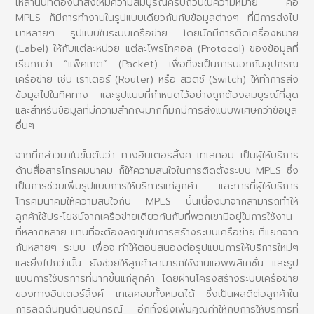
เหล่านั้นที่ต้องนำส่งให้มีความสมบูรณ์ครบถ้วนในความหมาย คือ
MPLS ก็มีการทำงานในรูปแบบเดียวกันกับข้อมูลต่างๆ ที่มีการส่งไป
มาหลายๆ รูปแบบในระบบเครือข่าย โดยมักมีการติดเครื่องหมาย
(Label) ให้กับแต่ละหน่วย แต่ละโพรโทคอล (Protocol) ของข้อมูลที่
เรียกกว่า “แพ็คเกต” (Packet) เพื่อที่จะเป็นการบอกกับอุปกรณ์
เครือข่าย เช่น เราเตอร์ (Router) หรือ สวิตช์ (Switch) ให้ทำการส่ง
ข้อมูลไปในทิศทาง และรูปแบบที่กำหนดไว้อย่างถูกต้องสมบูรณ์ที่สุด
และสำหรับข้อมูลที่มีความสำคัญมากก็มักมีการส่งแบบพิเศษกว่าข้อมูล
อื่นๆ
จากที่กล่าวมาในขั้นต้นว่า ทางอินเตอร์ลิ้งค์ เทเลคอม เป็นผู้ให้บริการ
ด้านสื่อสารโทรคมนาคม ก็ให้ความสนใจในการติดตั้งระบบ MPLS ซึ่ง
เป็นการช่วยเพิ่มรูปแบบการให้บริการแก่ลูกค้า และการที่ผู้ให้บริการ
โทรคมนาคมให้ความสนใจกับ MPLS นั้นเนื่องมาจากสามารถทำให้
ลูกค้าใช้ประโยชน์จากเครือข่ายเดียวกันกับที่พวกเขามีอยู่ในการใช้งาน
ที่หลากหลาย แทนที่จะต้องลงทุนในการสร้างระบบเครือข่าย ที่แยกจาก
กันหลายๆ ระบบ เพื่อจะทำให้ตอบสนองต่อรูปแบบการให้บริการใหม่ๆ
และยิ่งไปกว่านั้น ยังช่วยให้ลูกค้าสามารถใช้งานแอพพลิเคชั่น และรูป
แบบการใช้บริการที่มากขึ้นแก่ลูกค้า โดยผ่านโครงสร้างระบบเครือข่าย
ของทางอินเตอร์ลิ้งค์ เทเลคอมทั้งหมดได้ ซึ่งเป็นผลดีต่อลูกค้าใน
การลดต้นทุนด้านอุปกรณ์ อีกทั้งยังเพิ่มคุณค่าให้กับการให้บริการที่