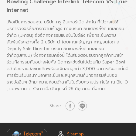
Bowling Challenge Interlink Telecom VS True
Internet
เพื่อเป็นการขอบคุณ บริษัท ทรู อินเทอร์เน็ต จํากัด ที่ไว้วางใจใช้
บริการวงจรสื่อสารความเร็วสูง ทางบริษัท อินเตอร์ลิ้งค์ เทเลคอม
จำกัด (มหาชน) จึงจัดกิจกรรมแข่งขันโบว์ลิ่ง เพื่อกระชับความ
สัมพันธ์ระหว่างทั้ง 2 บริษัท นำโดยคุณศรัญญา กาญจนโอภาส
Deputy Sale Director บริษัท อินเตอร์ลิ้งค์ เทเลคอม
จำกัด(มหาชน) ซึ่งกิจกรรมครั้งนี้ ได้เสียงตอบรับจากลูกค้าที่มาเข้า
ร่วมกิจกรรมกันอย่างคับคั่ง ปิดการแข่งขันไปด้วยทีม Super Bowl
คว้าถ้วยรางวัลชนะเลิศพร้อมเงินสดมูลค่า 3,000 บาท หลังจากนั้นมี
การร่วมรับประทานอาหารเย็นและสนุกสนานกับกิจกรรมลุ้นของ
รางวัลอื่นๆ อีกมากมายก่อนอำลากันไปด้วยความประทับใจ ณ Blu-O
, เอสพลานาด รัชดา เมื่อวันศุกร์ที่ 26 มิถุนายน ที่ผ่านมา
Share
Sitemap