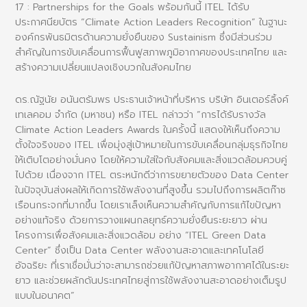
17 : Partnerships for the Goals พร้อมกันนี้ ITEL ได้รับ
ประกาศนียบัตร
“Climate Action Leaders Recognition”
ในฐานะ
องค์กรพันธมิตรด้านความยั่งยืนของ Sustainism ซึ่งมีส่วนร่วม
สำคัญในการขับเคลื่อนการฟื้นฟูสภาพภูมิอากาศของประเทศไทย และ
สร้างความเปลี่ยนแปลงเชิงบวกในสังคมไทย
ดร.ณัฐนัย อนันตรัมพร ประธานเจ้าหน้าที่บริหาร บริษัท อินเตอร์ลิ้งค์
เทเลคอม จำกัด (มหาชน) หรือ ITEL กล่าวว่า “การได้รับรางวัล
Climate Action Leaders Awards
ในครั้งนี้ แสดงให้เห็นถึงความ
ตั้งใจจริงของ ITEL เพื่อมุ่งสู่เป้าหมายในการขับเคลื่อนกลุ่มธุรกิจไทย
ให้เติบโตอย่างมั่นคง โดยให้ความใส่ใจกับสังคมและสิ่งแวดล้อมควบคู่
ไปด้วย เนื่องจาก ITEL ตระหนักดีว่าการขยายตัวของ Data Center
ในปัจจุบันส่งผลให้เกิดการใช้พลังงานที่สูงขึ้น รวมไปถึงการผลิตก๊าซ
เรือนกระจกที่มากขึ้น โดยเราเล็งเห็นความสำคัญกับการแก้ไขปัญหา
อย่างแท้จริง ด้วยการวางแผนกลยุทธ์ความยั่งยืนระยะยาว ผ่าน
โครงการเพื่อสังคมและสิ่งแวดล้อม อย่าง “ITEL Green Data
Center” ซึ่งเป็น Data Center พลังงานสะอาดและเทคโนโลยี
อัจฉริยะ ที่เราเชื่อมั่นว่าจะสามารถช่วยแก้ปัญหาสภาพอากาศได้ในระยะ
ยาว และช่วยผลักดันประเทศไทยสู่การใช้พลังงานสะอาดอย่างเต็มรูป
แบบในอนาคต”